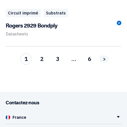
Circuit imprimé
Substrats
Rogers 2929 Bondply
Datasheets
1
2
3
…
6
>
Contactez-nous
France