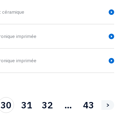
it céramique
ronique imprimée
ronique imprimée
30
31
32
…
43
>