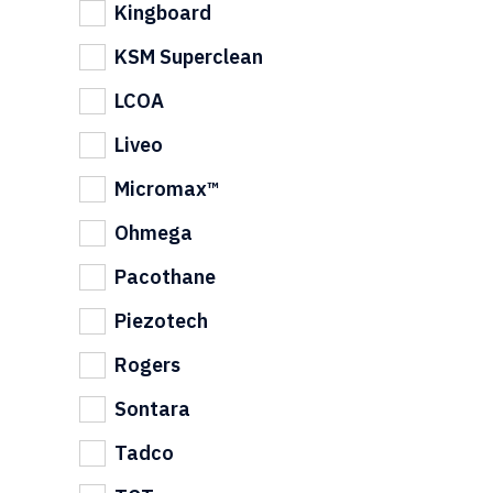
Kingboard
KSM Superclean
LCOA
Liveo
Micromax™
Ohmega
Pacothane
Piezotech
Rogers
Sontara
Tadco