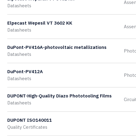
Asse
Datasheets
Elpecast Wepesil VT 3602 KK
Asse
Datasheets
DuPont-PV416A-photovoltaic metallizations
Photo
Datasheets
DuPont-PV412A
Photo
Datasheets
DUPONT-High-Quality Diazo Phototooling Films
Circu
Datasheets
DUPONT ISO140011
Quality Certificates