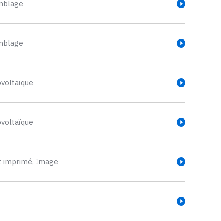
mblage
mblage
voltaïque
voltaïque
it imprimé,
Image