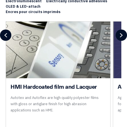
Electroluminescent
Electrically conductive adhesives
OLED & LED-attach
Encres pour circuits imprimés
HMI Hardcoated film and Lacquer
Agf
Autotex and Autoflex are high quality polyester films
Agfa’
with gloss or antiglare finish for high abrasion
formu
applications such as HMI.
appre