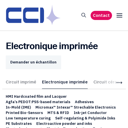
Contact
Electronique imprimée
Demander un échantillon
Circuit imprimé
Electronique imprimée
Circuit céramiqu
HMI Hardcoated film and Lacquer
Agfa’s PEDOT:PSS-based materials
Adhesives
In-Mold (IME)
Micromax™ Intexar™ Strechable Electronics
Printed Bio-Sensors
MTS & RFID
Ink-jet Conductor
Low temperature curing
Self-regulating & Polyimide Inks
PE Substrates
Electroactive powder and inks