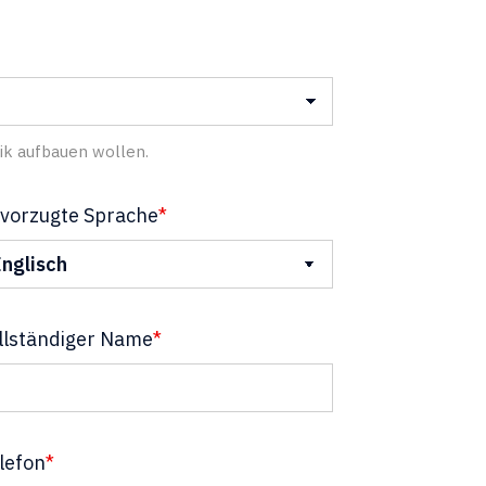
nik aufbauen wollen.
vorzugte Sprache
*
llständiger Name
*
lefon
*