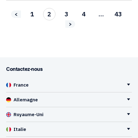
1
2
3
4
…
43
<
>
Contactez-nous
France
Allemagne
Royaume-Uni
Italie