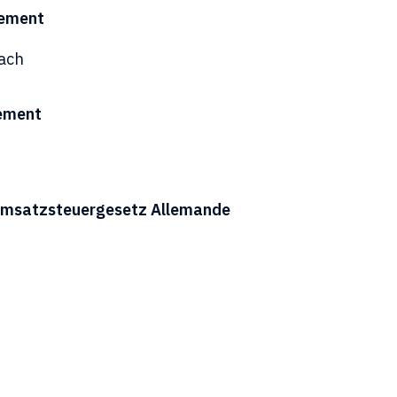
rement
ach
ement
 Umsatzsteuergesetz Allemande