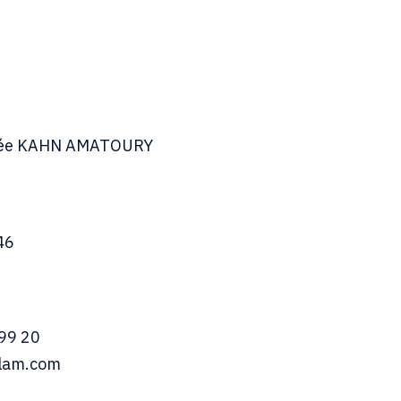
thée KAHN AMATOURY
46
 99 20
olam.com