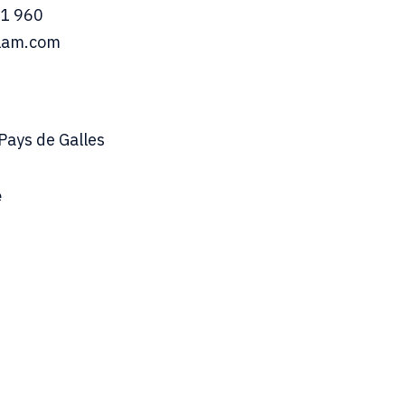
31 960
olam.com
Pays de Galles
e