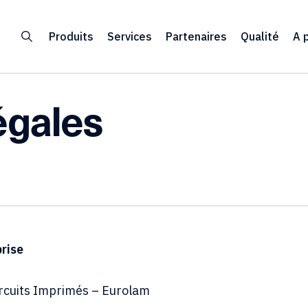
Produits
Services
Partenaires
Qualité
A 
égales
rise
rcuits Imprimés – Eurolam