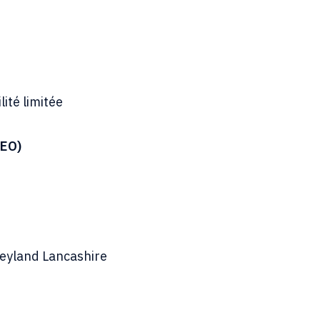
ité limitée
CEO)
eyland Lancashire