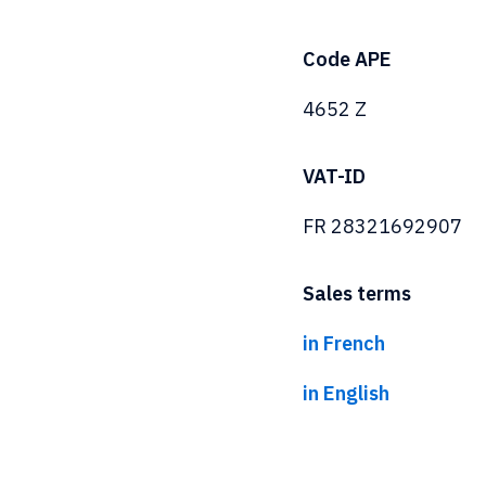
Code APE
4652 Z
VAT-ID
FR 28321692907
Sales terms
in French
in English