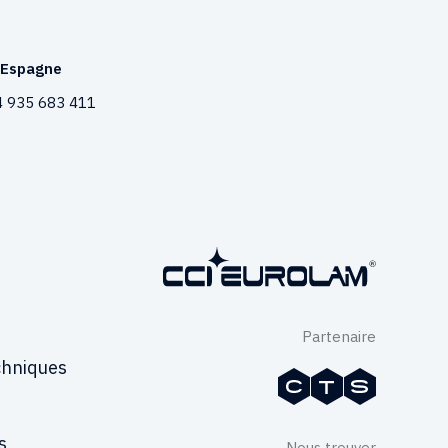
Espagne
 935 683 411
Partenaire
chniques
s
Nous trouver