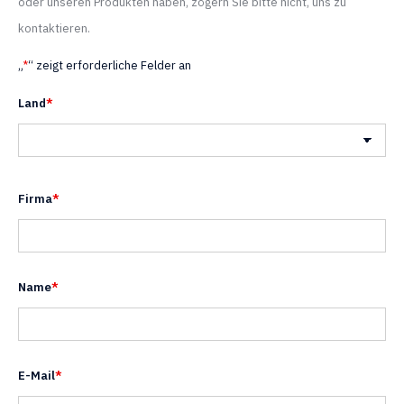
oder unseren Produkten haben, zögern Sie bitte nicht, uns zu
kontaktieren.
„
*
“ zeigt erforderliche Felder an
Land
*
Land
Firma
*
Name
*
E-Mail
*