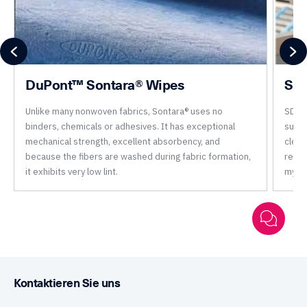
DuPont™ Sontara® Wipes
SDI
Unlike many nonwoven fabrics, Sontara® uses no
SDI S
binders, chemicals or adhesives. It has exceptional
suppl
mechanical strength, excellent absorbency, and
clean
because the fibers are washed during fabric formation,
remov
it exhibits very low lint.
mylar
Kontaktieren Sie uns