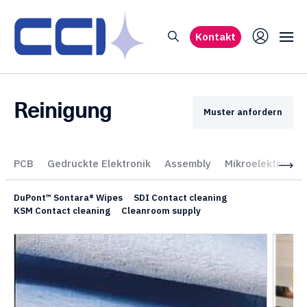
Kontakt
Reinigung
Muster anfordern
PCB
Gedruckte Elektronik
Assembly
Mikroelektronik
DuPont™ Sontara® Wipes
SDI Contact cleaning
KSM Contact cleaning
Cleanroom supply