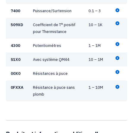
7400
Puissance/Surtension
0.1 – 3
509XD
Coefficient de T° positif
10 – 1K
pour Thermistance
4300
Potentiomètres
1 – 1M
S1X0
Avec système QM44
10 – 1M
00X0
Résistances à puce
0FXXA
Résistance à puce sans
1 – 10M
plomb