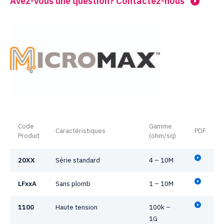
Avez-vous une question? Contactez-nous
Code
Gamme
Caractéristiques
PDF
Produit
(ohm/sq)
20XX
Série standard
4 – 10M
LFxxA
Sans plomb
1 – 10M
1100
Haute tension
100k –
1G