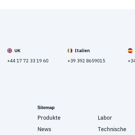
UK
Italien
+44 17 72 33 19 60
+39 392 8659015
+34
Sitemap
Produkte
Labor
News
Technische