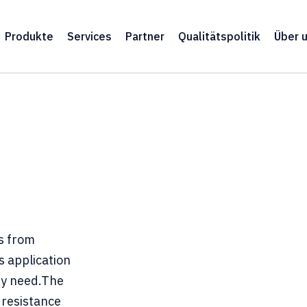
Produkte
Services
Partner
Qualitätspolitik
Über 
ls from
s application
ey need.The
 resistance