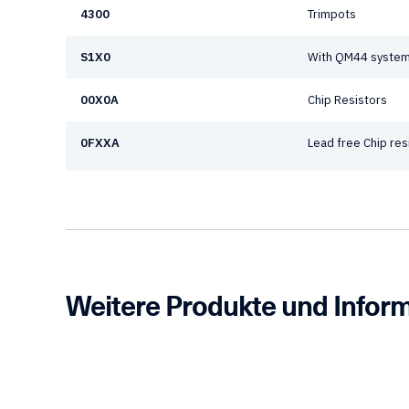
4300
Trimpots
S1X0
With QM44 syste
00X0A
Chip Resistors
0FXXA
Lead free Chip res
Weitere Produkte und Infor