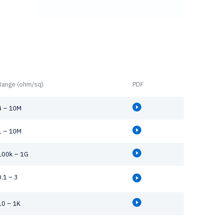
Range (ohm/sq)
PDF
4 – 10M
1 – 10M
100k – 1G
0.1 – 3
10 – 1K