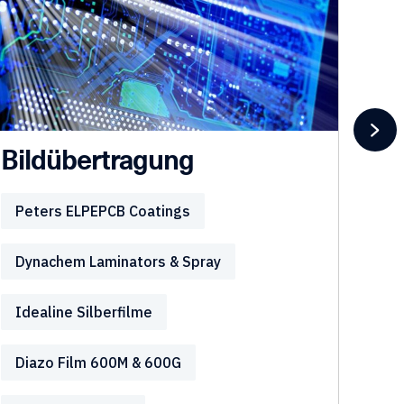
Bildübertragung
Pr
Peters ELPEPCB Coatings
Lam
Dynachem Laminators & Spray
Rel
Idealine Silberfilme
Co
Diazo Film 600M & 600G
Too