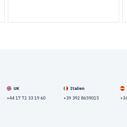
UK
Italien
+44 17 72 33 19 60
+39 392 8659015
+34